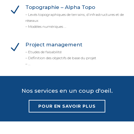
Topographie – Alpha Topo
– Levés topographiques de terrains, d’infrastructures et de
réseaux
– Modèles numériques …
Project management
– Etudes de faisabilité
– Définition des objectifs de base du projet
– …
Nos services en un coup d'oeil.
POUR EN SAVOIR PLUS