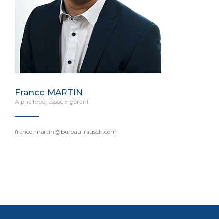
Francq MARTIN
AlphaTopo, associé-gérant
francq.martin@bureau-rausch.com