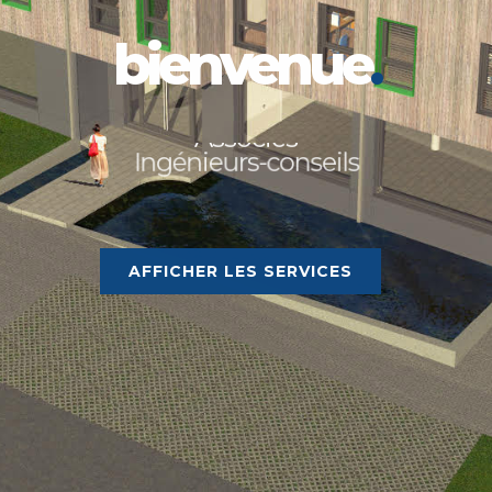
bienvenue
.
Bureau d'études RAUSCH &
Associés
AFFICHER LES SERVICES