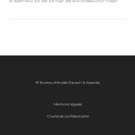
sit aspernatur aut odit aut fugit, sed quia consequuntur magni
© Bureau d’études Rausch & Associés
Mentions légales
Charte de confidentialité