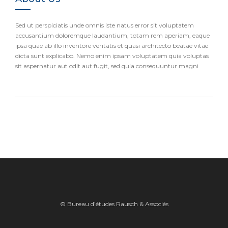
Sed ut perspiciatis unde omnis iste natus error sit voluptatem
accusantium doloremque laudantium, totam rem aperiam, eaque
ipsa quae ab illo inventore veritatis et quasi architecto beatae vitae
dicta sunt explicabo. Nemo enim ipsam voluptatem quia voluptas
sit aspernatur aut odit aut fugit, sed quia consequuntur magni
© Bureau d’études Rausch & Associés