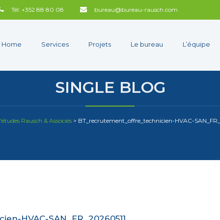
Tél: +352 88 80 08
bureau@bureau-rausch.com
Home
Services
Projets
Le bureau
L’équipe
SINGLE BLOG
'études Rausch & Associés
>
BT_recrutement_offre_technicien-HVAC-SAN_FR
icien-HVAC-SAN_FR_20260511