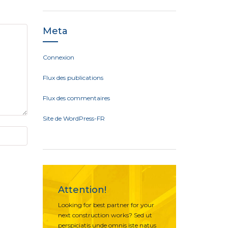
Meta
Connexion
Flux des publications
Flux des commentaires
Site de WordPress-FR
Attention!
Looking for best partner for your
next construction works? Sed ut
perspiciatis unde omnis iste natus