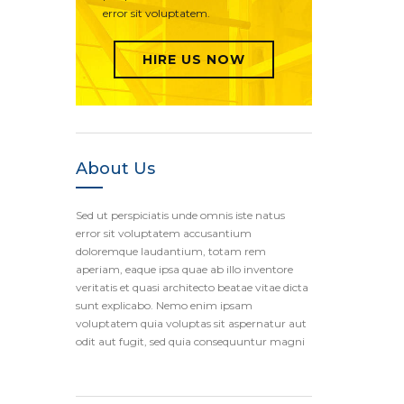
error sit voluptatem.
HIRE US NOW
About Us
Sed ut perspiciatis unde omnis iste natus
error sit voluptatem accusantium
doloremque laudantium, totam rem
aperiam, eaque ipsa quae ab illo inventore
veritatis et quasi architecto beatae vitae dicta
sunt explicabo. Nemo enim ipsam
voluptatem quia voluptas sit aspernatur aut
odit aut fugit, sed quia consequuntur magni