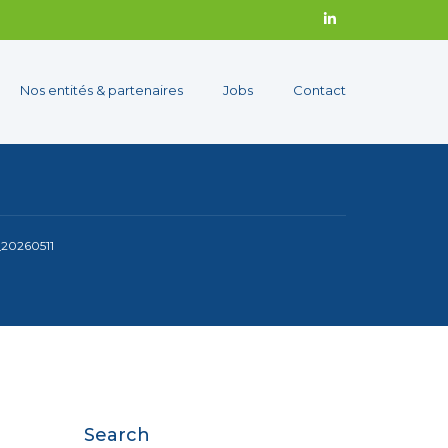
Nos entités & partenaires
Jobs
Contact
_20260511
Search