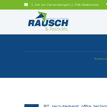
3, ZAE am Clemensbongert | L-9158 Heiderscheid
Bureau d
BT_recrutement_offre_techn