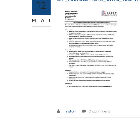
12
MAI
jimston
0 comment