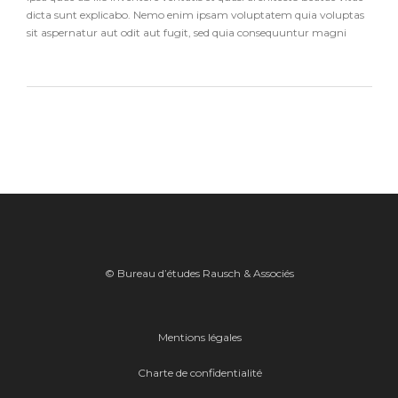
dicta sunt explicabo. Nemo enim ipsam voluptatem quia voluptas
sit aspernatur aut odit aut fugit, sed quia consequuntur magni
© Bureau d’études Rausch & Associés
Mentions légales
Charte de confidentialité