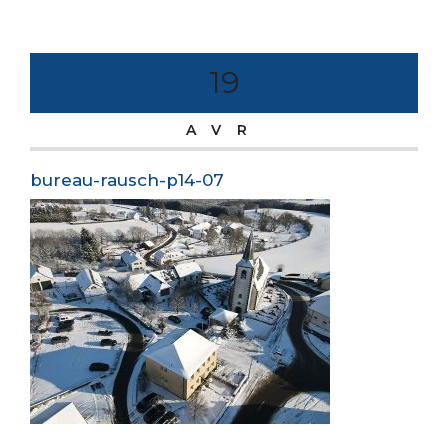
19
AVR
bureau-rausch-p14-07