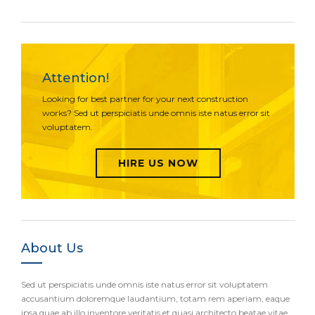
Attention!
Looking for best partner for your next construction
works? Sed ut perspiciatis unde omnis iste natus error sit
voluptatem.
HIRE US NOW
About Us
Sed ut perspiciatis unde omnis iste natus error sit voluptatem
accusantium doloremque laudantium, totam rem aperiam, eaque
ipsa quae ab illo inventore veritatis et quasi architecto beatae vitae