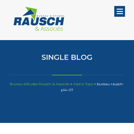
SINGLE BLOG
Bureau d'études Rausch & Associés
>
Alpha Topo
>
bureau-rausch-
p14-07