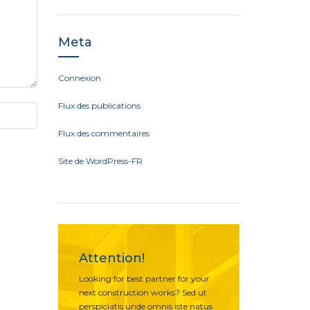
Meta
Connexion
Flux des publications
Flux des commentaires
Site de WordPress-FR
Attention!
Looking for best partner for your
next construction works? Sed ut
perspiciatis unde omnis iste natus