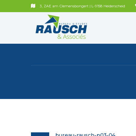
3, ZAE am Clemensbongert | L-9158 Heiderscheid
bureau-rausch-p03-04