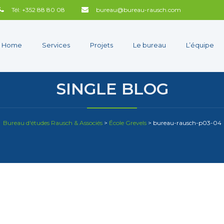
Tél: +352 88 80 08
bureau@bureau-rausch.com
Home
Services
Projets
Le bureau
L’équipe
SINGLE BLOG
Bureau d'études Rausch & Associés
>
École Grevels
>
bureau-rausch-p03-04