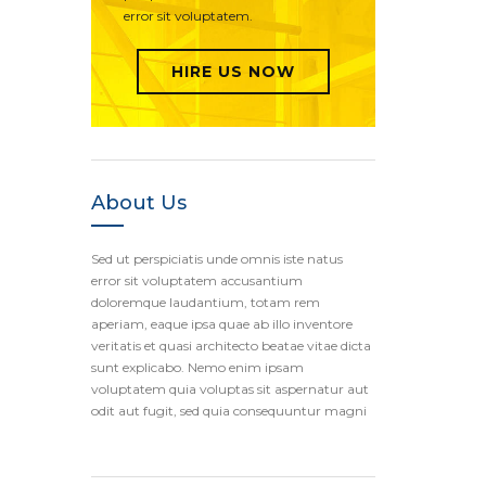
error sit voluptatem.
HIRE US NOW
About Us
Sed ut perspiciatis unde omnis iste natus
error sit voluptatem accusantium
doloremque laudantium, totam rem
aperiam, eaque ipsa quae ab illo inventore
veritatis et quasi architecto beatae vitae dicta
sunt explicabo. Nemo enim ipsam
voluptatem quia voluptas sit aspernatur aut
odit aut fugit, sed quia consequuntur magni