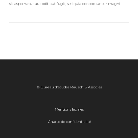
sit aspernatur aut odit aut fugit, sed quia consequuntur magni
© Bureau d’études Rausch & Associés
Mentions légales
Charte de confidentialité