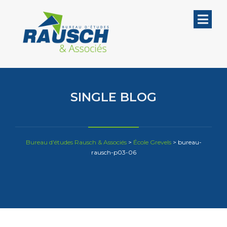
SINGLE BLOG
Bureau d'études Rausch & Associés
>
École Grevels
>
bureau-
rausch-p03-06