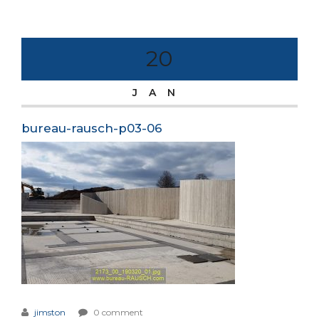
20
JAN
bureau-rausch-p03-06
jimston
0 comment